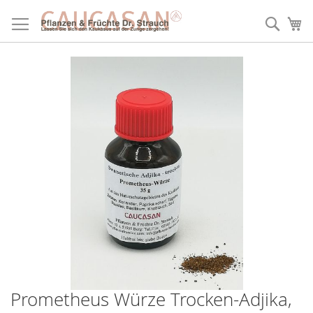
Direkt
zum
Such
Me
Inhalt
Prometheus Würze Trocken-Adjika,