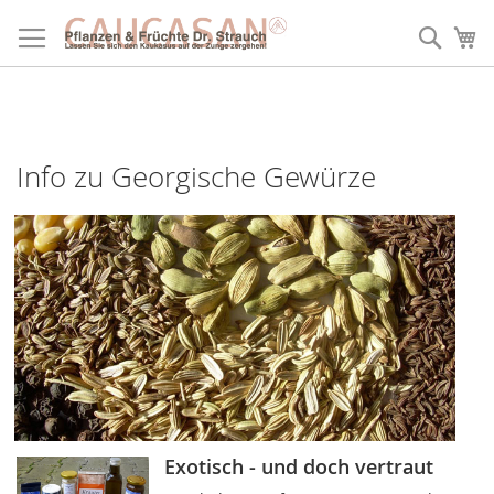
Direkt
zum
Such
Me
Inhalt
Info zu Georgische Gewürze
Exotisch - und doch vertraut