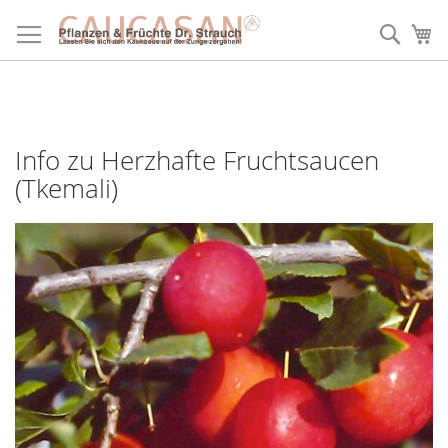
Direkt
zum
Such
Me
Inhalt
Info zu Herzhafte Fruchtsaucen
(Tkemali)