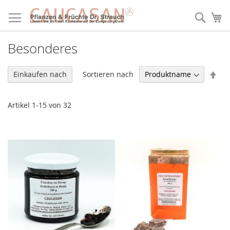
Direkt
zum
Such
Me
Inhalt
Besonderes
In
Sortieren nach
Einkaufen nach
abs
Rei
Artikel
1
-
15
von
32