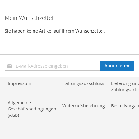
gerade
Mein Wunschzettel
Seite
Sie haben keine Artikel auf Ihrem Wunschzettel.
Anmeldung
Abonnieren
zum
Newsletter:
Impressum
Haftungsausschluss
Lieferung un
Zahlungsart
Allgemeine
Widerrufsbelehrung
Bestellvorga
Geschäftsbedingungen
(AGB)