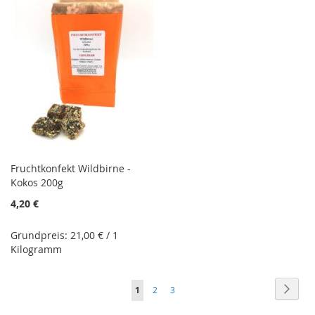
Fruchtkonfekt Wildbirne -
Kokos 200g
4,20 €
Grundpreis: 21,00 € / 1
Kilogramm
Seite
Seite
Weite
Sie
Seite
Seite
1
2
3
lesen