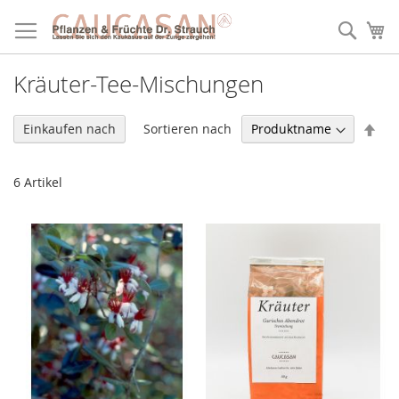
Direkt
zum
Such
Me
Inhalt
Kräuter-Tee-Mischungen
In
Sortieren nach
Einkaufen nach
abs
Rei
6
Artikel