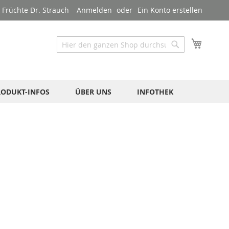
Früchte Dr. Strauch
Anmelden
Ein Konto erstellen
Mein W
Suche
Suche
RODUKT-INFOS
ÜBER UNS
INFOTHEK