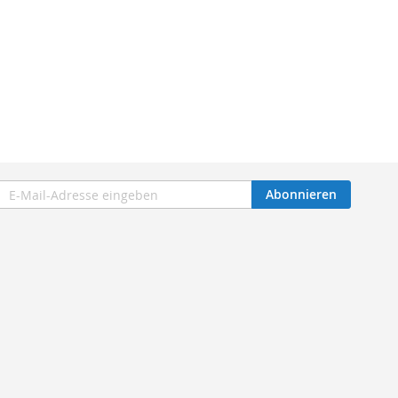
eldung
Abonnieren
m
sletter: