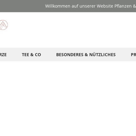
Willkommen auf unserer Website Pflanzen & 
RZE
TEE & CO
BESONDERES & NÜTZLICHES
P