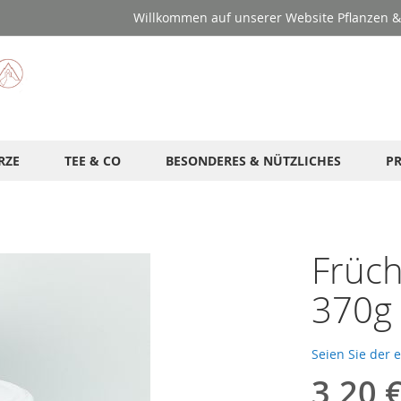
Willkommen auf unserer Website Pflanzen & 
RZE
TEE & CO
BESONDERES & NÜTZLICHES
P
Früch
370g
Seien Sie der 
3,20 