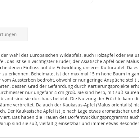
rtungen
 der Wahl des Europäischen Wildapfels, auch Holzapfel oder Malus
fel, das ist sein wichtigster Bruder, der Asiatische Apfel oder Mal
cheidenen Einfluss auf die Entwicklung unseres Kulturapfel. Da es
r zu erkennen. Beheimatet ist der maximal 15 m hohe Baum in ganz
r vom Aussterben bedroht, obwohl er nur geringe Anspüche stellt 
arten, dessen Grad der Gefährdung durch Kartierungsprojekte erho
urchmesser nur ungefähr 4 cm groß. Sie sind herb, mit süß-saure
elbrand sind sie durchaus beliebt. Die Nutzung der Früchte kann d
me verbreitet. Da auch der Kaukasus-Apfel (Malus orientalis) hie
h. Der Kaukasische Apfel ist je nach Lage etwas aromatischer und
rviert. Das haben die Frauen des Dorfentwicklungsprogramms auch
n Sirup sind sie süß, vielfältig einsetzbar und immer etwas Besonde