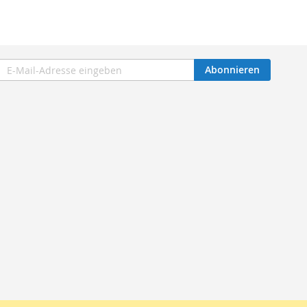
eldung
Abonnieren
m
sletter: