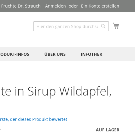
Früchte Dr. Strauch
Anmelden
Ein Konto erstellen
Mein W
Suche
Suche
RODUKT-INFOS
ÜBER UNS
INFOTHEK
te in Sirup Wildapfel,
erste, der dieses Produkt bewertet
€
AUF LAGER