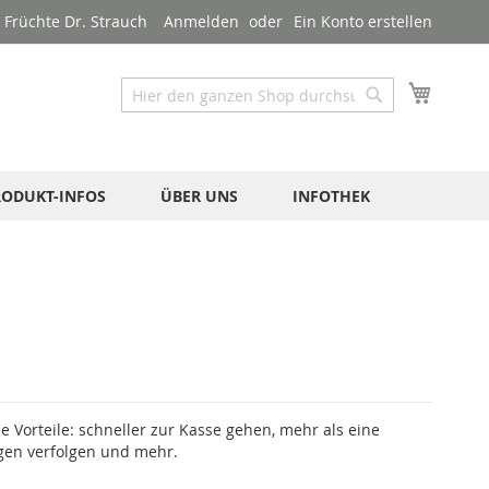
Früchte Dr. Strauch
Anmelden
Ein Konto erstellen
Mein W
Suche
Suche
RODUKT-INFOS
ÜBER UNS
INFOTHEK
le Vorteile: schneller zur Kasse gehen, mehr als eine
gen verfolgen und mehr.